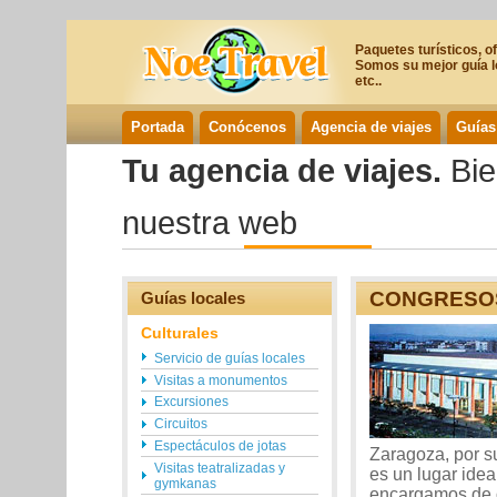
Paquetes turísticos, o
Somos su mejor guía lo
etc..
Portada
Conócenos
Agencia de viajes
Guías
Tu agencia de viajes.
Bie
nuestra web
CONGRESOS
Guías locales
Culturales
Servicio de guías locales
Visitas a monumentos
Excursiones
Circuitos
Espectáculos de jotas
Zaragoza, por su
Visitas teatralizadas y
es un lugar ide
gymkanas
encargamos de or